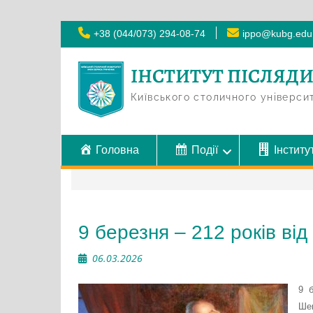
Skip
+38 (044/073) 294-08-74
ippo@kubg.edu
to
content
ІНСТИТУТ ПІСЛЯД
Київського столичного універси
Головна
Події
Інститу
9 березня – 212 років в
06.03.2026
9 
Ше