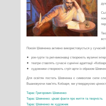
дух
Сьо
по
пер
Тво
вст
Поезія Шевченка активно використовується у сучасній 
рок-гурти та реп-виконавці створюють музичні інтерп
театри ставлять сучасні сценічні адаптації «Кобзар
художники створюють стріт-арти із образом Шевчен
Для освітян постать Шевченка є символом сили слов
Вшановуючи пам’ять Кобзаря, ми утверджуємо цінност
Тарас Григорович Шевченко
Тарас Шевченко: цікаві факти про життя та творчість
Тарас Шевченко як художник