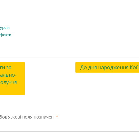
урсія
 факти
ги за
До дня народження Коб
іально-
получчя
бов’язкові поля позначені
*