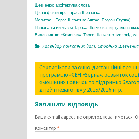
Шевченко: архітектура слова
Цікаві факти про Тараса Шевченка
Молитва – Тарас Шевченко (читає: Богдан Ступка)
Національний музей Тараса Шевченка: віртуальна екск
Видавництво «Каменяр». Тарас Шевченко: маловідомі
Календар пам'ятних дат
,
Сторінка Шевченка
Навігація
Сертифікати за очно-дистанційні тренін
програмою «СЕН «Зерна»: розвиток соц
записів
емоційних навичок та підтримка благо
дітей і педагогів» у 2025/2026 н. р.
Залишити відповідь
Ваша e-mail адреса не оприлюднюватиметься.
О
Коментар
*