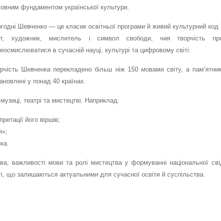
овним фундаментом української культури.
годні Шевченко — це класик освітньої програми й живий культурний код 
ет, художник, мислитель і символ свободи, чия творчість пр
еосмислюватися в сучасній науці, культурі та цифровому світі.
рчість Шевченка перекладено більш ніж 150 мовами світу, а пам’ятни
ановлені у понад 40 країнах.
музиці, театрі та мистецтві. Наприклад:
ретації його віршів;
я»;
ка.
а, важливості мови та ролі мистецтва у формуванні національної сві
і, що залишаються актуальними для сучасної освіти й суспільства.