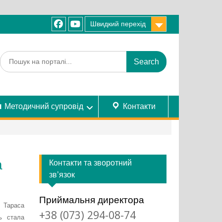
Швидкий перехід
facebook
youtube
Search
for:
Методичний супровід
Контакти
а
Контакти та зворотний
зв’язок
Приймальня директора
 Тараса
+38 (073) 294-08-74
ь стала