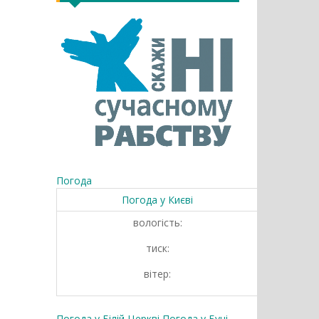
Погода
Погода у
Києві
вологість:
тиск:
вітер:
Погода у Білій Церкві
Погода у Бучі