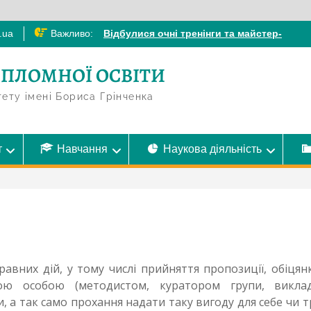
.ua
Важливо:
Відбулися очні тренінги та майстер-
класи для педагогічних працівників
ЗДО
ИПЛОМНОЇ ОСВІТИ
Очні фахові курси та тренінги під час
літніх канікул
тету імені Бориса Грінченка
Очні фахові курси та тренінги під час
весняних канікул
Сертифікати за очно-дистанційні
т
Навчання
Наукова діяльність
тренінги за програмою «СЕН «Зерна»:
розвиток соціально-емоційних
навичок та підтримка благополуччя
дітей і педагогів» у 2025/2026 н. р.
Очні фахові курси та тренінги під час
зимових канікул
авних дій, у тому числі прийняття пропозиції, обіцян
ою особою (методистом, куратором групи, виклад
, а так само прохання надати таку вигоду для себе чи т