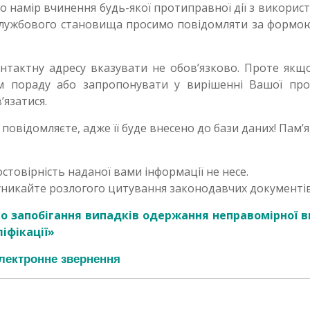
бо намір вчинення будь-якої протиправної дії з викорис
 службового становища просимо повідомляти за формою
контактну адресу вказувати не обов’язково. Проте якщ
ам пораду або запропонувати у вирішенні Вашої пр
’язатися.
повідомляєте, адже її буде внесено до бази даних! Пам’я
остовірність наданої вами інформації не несе.
уникайте розлогого цитування законодавчих документів
Про запобігання випадків одержання неправомірної 
іфікації»
лектронне звернення