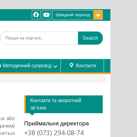
Швидкий перехід
facebook
youtube
Search
for:
Методичний супровід
Контакти
Контакти та зворотний
зв’язок
ки або
Приймальня директора
ачем)
+38 (073) 294-08-74
ретьої