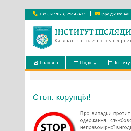
Skip
+38 (044/073) 294-08-74
ippo@kubg.edu
to
content
ІНСТИТУТ ПІСЛЯД
Київського столичного універси
Головна
Події
Інститу
Стоп: корупція!
Про випадки протипр
одержання службов
неправомірної вигоди