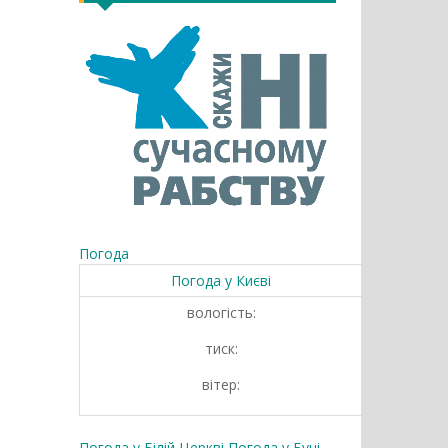
Погода
Погода у
Києві
вологість:
тиск:
вітер:
Погода у Білій Церкві
Погода у Бучі